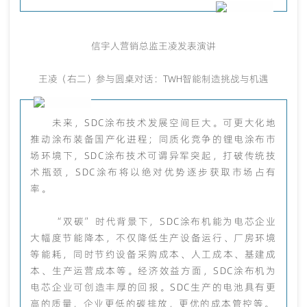
信宇人营销总监王凌发表演讲
王凌（右二）参与圆桌对话：TWH智能制造挑战与机遇
未来，SDC涂布技术发展空间巨大。可更大化地
推动涂布装备国产化进程；同质化竞争的锂电涂布市
场环境下，SDC涂布技术可谓异军突起，打破传统技
术瓶颈，SDC涂布将以绝对优势逐步获取市场占有
率。
“双碳”时代背景下，SDC涂布机能为电芯企业
大幅度节能降本，不仅降低生产设备运行、厂房环境
等能耗，同时节约设备采购成本、人工成本、基建成
本、生产运营成本等。经济效益方面，SDC涂布机为
电芯企业可创造丰厚的回报。SDC生产的电池具有更
高的质量，企业更低的碳排放，更优的成本管控等。