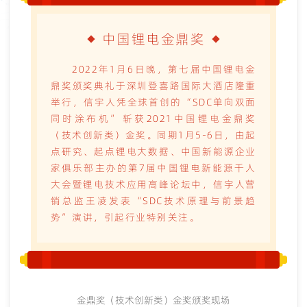
中国锂电金鼎奖
2022年1月6日晚，第七届中国锂电金
鼎奖颁奖典礼于深圳登喜路国际大酒店隆重
举行，信宇人凭全球首创的“SDC单向双面
同时涂布机”斩获2021中国锂电
金鼎奖
（技术创新类）金奖。同期1月5-6日，由起
点研究、起点锂电大数据、中国新能源企业
家俱乐部主办的第7届中国锂电新能源千人
大会暨锂电技术应用高峰论坛中，信宇人营
销总监王凌发表“SDC技术原理与前景趋
势”演讲，引起行业特别关注。
金鼎奖（技术创新类）金奖颁奖现场