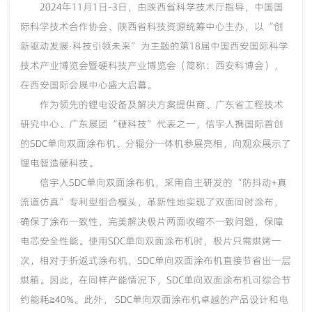
2024年11月1日-3日，由陕西省科学技术厅指导，中国国
际科学技术合作协会、陕西省科技资源统筹中心主办，以“创
新驱动发展·科技引领未来”为主题的第18届中国西安国际科学
技术产业博览会暨硬科技产业博览会（简称：西安科博会），
在西安国际会展中心盛大启幕。
作为领先的锂电设备及解决方案提供商、广东省工程技术
研究中心、广东展团
“硬科技”代表之一，信宇人携国际首创
的SDC单向双面涂布机、分辊分一体机参展亮相，向观众展示了
锂电智造硬科技。
信宇人
SDC单向双面涂布机，采用自主研发的“防抖动+真
流道仿真”专利型组合模头，革新性地实现了双面同时涂布，
确保了涂布一致性，完美解决极片两面收缩不一致问题，保障
电芯安全性能。使用SDC单向双面涂布机时，极片只需烘烤一
次，相对于折返式涂布机，SDC单向双面涂布机直接节省出一层
烘箱。因此，在同样产能情况下，SDC单向双面涂布机可综合节
约能耗≧40%。此外， SDC单向双面涂布机卓越的产品设计和电