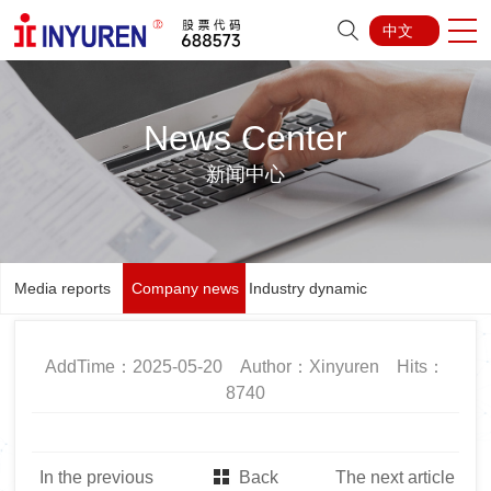
中文
News Center
新闻中心
Media reports
Company news
Industry dynamic
AddTime：2025-05-20 Author：Xinyuren Hits：
8740
In the previous
Back
The next article