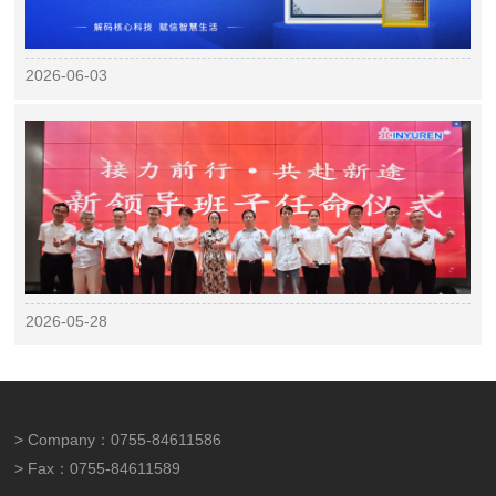
2026-06-03
2026-05-28
> Company：0755-84611586
> Fax：0755-84611589