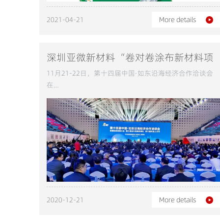
2021-04-21
More details
深圳亚微新材料“卷对卷涂布新材料项
目”在江苏成功签约
11月21-22日，第十四届中国·如东沿海经济合作洽谈会
在…
2020-12-21
More details