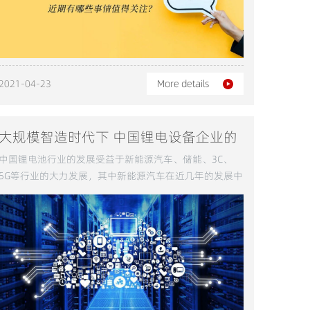
2021-04-23
More details
大规模智造时代下 中国锂电设备企业的
新机遇
中国锂电池行业的发展受益于新能源汽车、储能、3C、
5G等行业的大力发展，其中新能源汽车在近几年的发展中
属于爆发式增长。这种引擎将中国锂电设备市场规模推到
了新的高度。