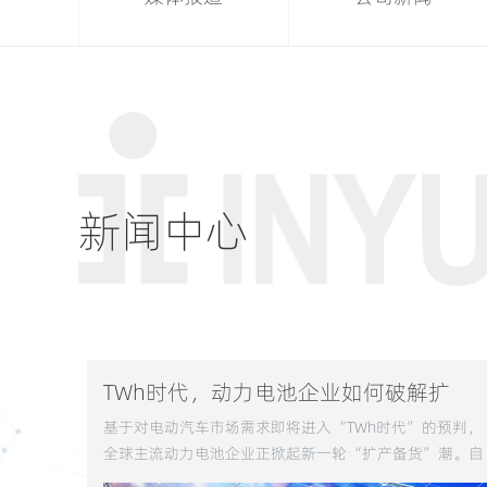
新闻中心
TWh时代，动力电池企业如何破解扩
产“困局”？
基于对电动汽车市场需求即将进入“TWh时代”的预判，
全球主流动力电池企业正掀起新一轮“扩产备货”潮。自
2020年下半年以来，宁德时代、LG新能源、比亚迪、亿