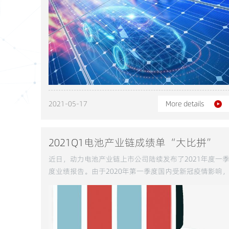
纬锂能、中航锂电、蜂巢能源、远景AESC等动力电池企
悉数斥资数百亿元，在全球进行动力电池项目布局。
2021-05-17
More details
2021Q1电池产业链成绩单“大比拼”
近日，动力电池产业链上市公司陆续发布了2021年度一
度业绩报告。由于2020年第一季度国内受新冠疫情影响
多数产业被迫停产，业绩数据较差，因而在国内经济得到
稳健恢复的2021年，锂电产业链上市公司绝大多数业绩
现大幅增长。