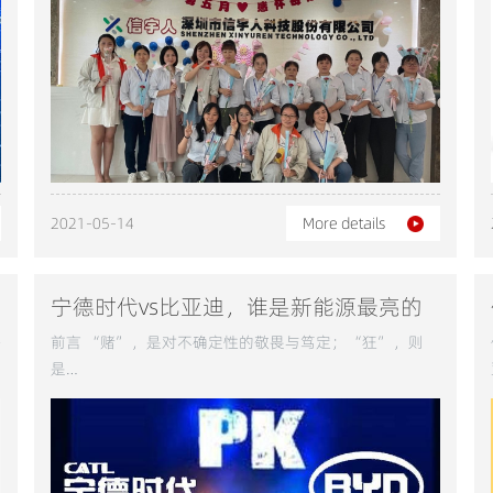
业
2021-05-14
More details
宁德时代vs比亚迪，谁是新能源最亮的
星？
季
前言 “赌”，是对不确定性的敬畏与笃定；“狂”，则
，
是…
出