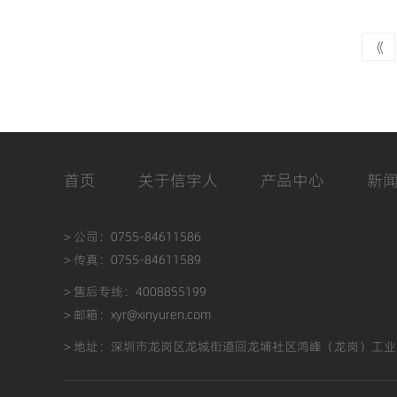
《
首页
关于信宇人
产品中心
新
> 公司：0755-84611586
> 传真：0755-84611589
> 售后专线：4008855199
> 邮箱：xyr@xinyuren.com
> 地址：深圳市龙岗区龙城街道回龙埔社区鸿峰（龙岗）工业