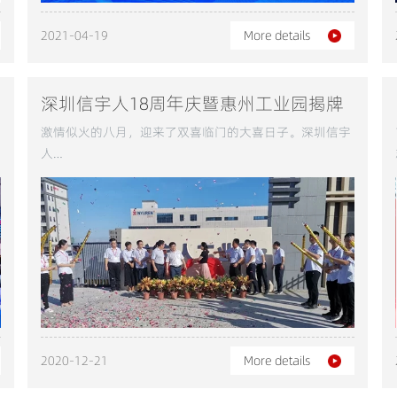
2021-04-19
More details
深圳信宇人18周年庆暨惠州工业园揭牌
仪式隆重举行
激情似火的八月，迎来了双喜临门的大喜日子。深圳信宇
人…
2020-12-21
More details