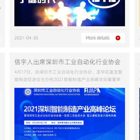
2021-04-30
More details
信宇人出席深圳市工业自动化行业协会
2021智能制造产业高峰论坛暨首届二次
4月17日，由深圳市工业自动化行业协会、龙华区富友智
会员大会
能制造促进会主办的2021智能制造产业高峰论坛隆重举
行！协会发起人之一信宇人科技出席本次论坛会议并与参
会企业代表深入交流。来自智能制造产业的诸多行业专家
分享了各自研究领域的成果报告。信宇人科技践行工业自
动化已有19年的历程。尤其在新能源锂电池自动化智能设
备方面，覆盖前段涂布、辊压、分切、中段自动化烘烤线
以及电芯组装自动化线等。