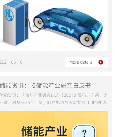
2021-05-10
More details
储能资讯：《储能产业研究白皮书
2021》发布，宁德、比亚迪、科华等26
储能资讯：《储能产业研究白皮书2021》发布，宁德、比
企上榜；阳光电源与天宏共建100MWh
亚迪、科华等26企上榜；阳光电源与天宏共建100MWh级
储能实证基地
级储能实证基地